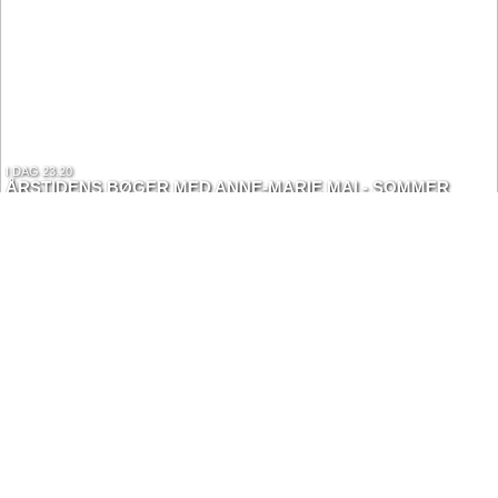
I DAG 23.20
ÅRSTIDENS BØGER MED ANNE-MARIE MAI - SOMMER