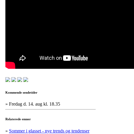
Kommende sendetider
» Fredag d. 14. aug kl. 18.35
Relaterede emner
»
Sommer i glasset - nye trends og tendenser