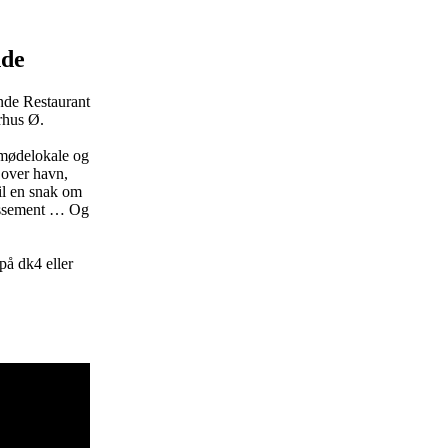
nde
ende Restaurant
rhus Ø.
 mødelokale og
 over havn,
il en snak om
blissement … Og
 på dk4 eller