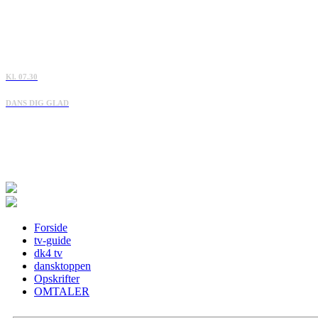
Kl. 07.30
DANS DIG GLAD
Forside
tv-guide
dk4 tv
dansktoppen
Opskrifter
OMTALER