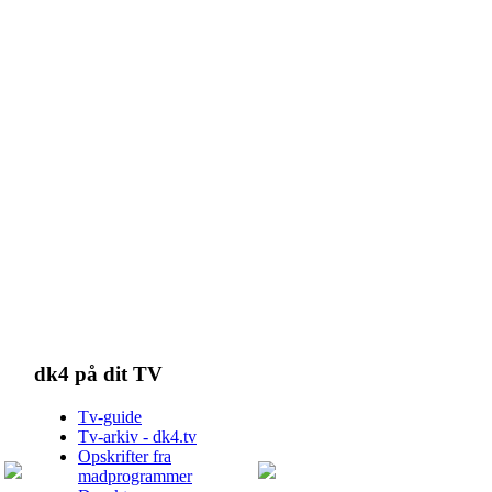
dk4 på dit TV
Tv-guide
Tv-arkiv - dk4.tv
Opskrifter fra
madprogrammer