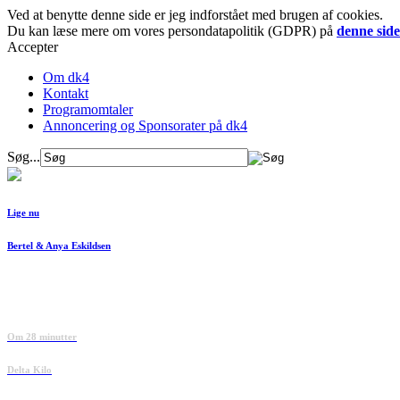
Ved at benytte denne side er jeg indforstået med brugen af cookies.
Du kan læse mere om vores persondatapolitik (GDPR) på
denne side
Accepter
Om dk4
Kontakt
Programomtaler
Annoncering og Sponsorater på dk4
Søg...
Lige nu
Bertel & Anya Eskildsen
Om 28 minutter
Delta Kilo