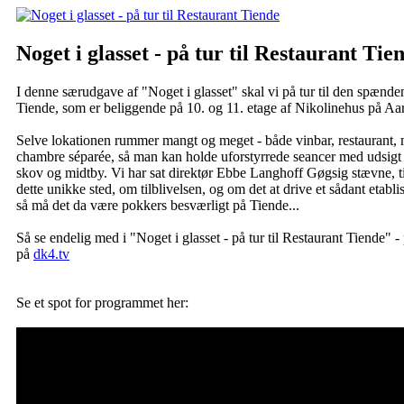
Noget i glasset - på tur til Restaurant Tie
I denne særudgave af "Noget i glasset" skal vi på tur til den spænd
Tiende, som er beliggende på 10. og 11. etage af Nikolinehus på Aa
Selve lokationen rummer mangt og meget - både vinbar, restaurant,
chambre séparée, så man kan holde uforstyrrede seancer med udsigt
skov og midtby. Vi har sat direktør Ebbe Langhoff Gøgsig stævne, t
dette unikke sted, om tilblivelsen, og om det at drive et sådant eta
så må det da være pokkers besværligt på Tiende...
Så se endelig med i "Noget i glasset - på tur til Restaurant Tiende" -
på
dk4.tv
Se et spot for programmet her: